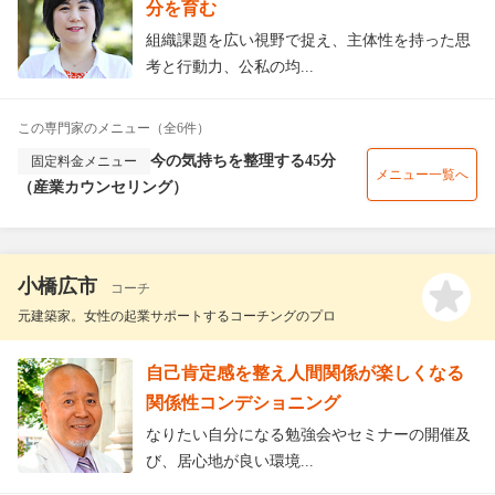
分を育む
組織課題を広い視野で捉え、主体性を持った思
考と行動力、公私の均...
この専門家のメニュー（全6件）
今の気持ちを整理する45分
固定料金メニュー
メニュー一覧へ
（産業カウンセリング）
小橋広市
コーチ
元建築家。女性の起業サポートするコーチングのプロ
自己肯定感を整え人間関係が楽しくなる
関係性コンデショニング
なりたい自分になる勉強会やセミナーの開催及
び、居心地が良い環境...