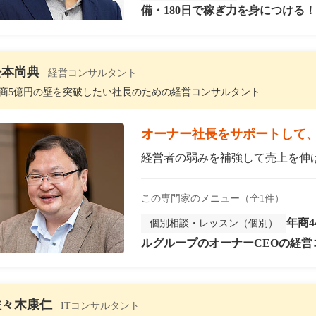
備・180日で稼ぎ力を身につける！
松本尚典
経営コンサルタント
商5億円の壁を突破したい社長のための経営コンサルタント
オーナー社長をサポートして
経営者の弱みを補強して売上を伸ば
この専門家のメニュー（全1件）
年商4
個別相談・レッスン（個別）
ルグループのオーナーCEOの経営
間無料で個別相談！
佐々木康仁
ITコンサルタント