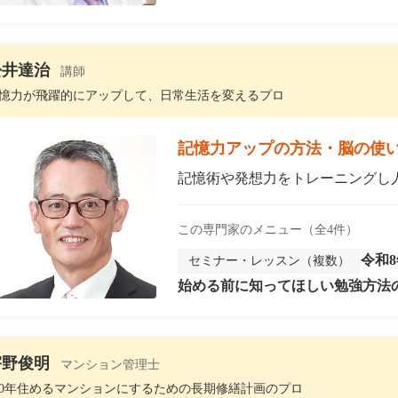
松井達治
講師
憶力が飛躍的にアップして、日常生活を変えるプロ
記憶力アップの方法・脳の使
記憶術や発想力をトレーニングし人
この専門家のメニュー（全4件）
令和
セミナー・レッスン（複数）
始める前に知ってほしい勉強方法の
宇野俊明
マンション管理士
00年住めるマンションにするための長期修繕計画のプロ