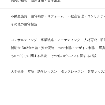
保険の相談
資産運用・資産形成
不動産売買
住宅補修・リフォーム
不動産管理・コンサルテ
その他の住宅相談
コンサルティング
事業戦略・マーケティング
人材育成・研
補助金/助成金申請・資金調達
WEB制作・デザイン制作
写
ものづくりに関する相談
その他のビジネスに関する相談
大学受験
英語・語学レッスン
ダンスレッスン
音楽レッス
スポーツ・格闘技
PCレッスン・プログラミング講座
アクセ
マナー講座
思考トレーニング