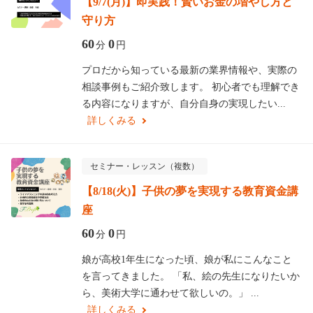
【9/7(月)】即実践！賢いお金の増やし方と
守り方
60
0
分
円
プロだから知っている最新の業界情報や、実際の
相談事例もご紹介致します。 初心者でも理解でき
る内容になりますが、自分自身の実現したい...
詳しくみる
セミナー・レッスン（複数）
【8/18(火)】子供の夢を実現する教育資金講
座
60
0
分
円
娘が高校1年生になった頃、娘が私にこんなこと
を言ってきました。 「私、絵の先生になりたいか
ら、美術大学に通わせて欲しいの。」 ...
詳しくみる