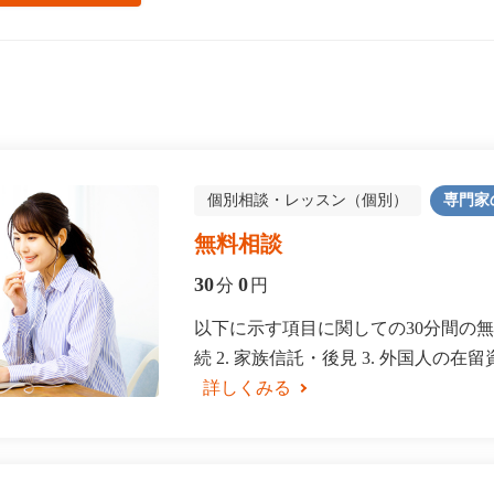
個別相談・レッスン（個別）
専門家
無料相談
30
0
分
円
以下に示す項目に関しての30分間の無料
続 2. 家族信託・後見 3. 外国人の在留資格 
詳しくみる