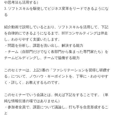
や思考法も活用する）

3. ソフトスキルを駆使してビジネス変革をリードできるようにな
る

紹介動画で説明しているとおり、ソフトスキルを活用して、下記
を自律的にできるようになるまで、BTFコンサルティングは伴走
し、わかりやすく支援いたします。

・問題を分析し、課題を洗い出し、解決する能力

・チーム（自部門だけでなく各部門から集まった専門家たち）を
チームビルディングし、チームで協働する能力

このセミナーは、上記1番の「ファシリテーションを習得し研鑽す
る」について、ノウハウ・キーポイントを、丁寧に・わかりやす
く・詳しく、お教えするものです。

このセミナーでいう会議とは、例えば下記をすることです。（単
純な情報伝達の場ではありません）

・参加者全員で、課題について議論し、打ち手を合意形成するこ
と
