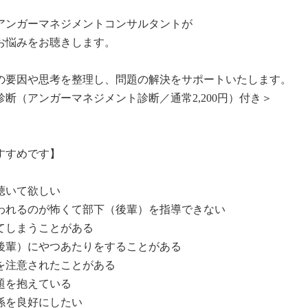
アンガーマネジメントコンサルタントが

お悩みをお聴きします。

の要因や思考を整理し、問題の解決をサポートいたします。

断（アンガーマネジメント診断／通常2,200円）付き＞

すめです】

いて欲しい

われるのが怖くて部下（後輩）を指導できない

てしまうことがある

後輩）にやつあたりをすることがある

を注意されたことがある

を抱えている

を良好にしたい
