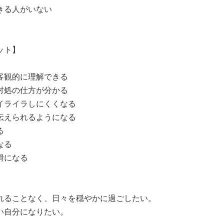
る人がいない

ト】

客観的に理解できる

対処の仕方が分かる

イライラしにくくなる

伝えられるようになる



る

になる

れることなく、日々を穏やかに過ごしたい。

い自分になりたい。
