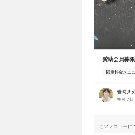
賛助会員募集
固定料金メニ
岩﨑き
舞台プロ
このメニューに