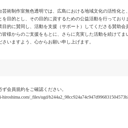
台芸術制作室無色透明では、広島における地域文化の活性化と
とを目的とし、その目的に資するための公益活動を行っており
業目的に賛同し、活動を支援（サポート）してくださる賛助会
の皆様からのご支援をもとに、さらに充実した活動を続けてま
ださいますよう、心からお願い申し上げます。
必ず会員規約をご確認ください。　

ki-hiroshima.com/_files/ugd/b244a2_98cc924a74c947d996831504573b