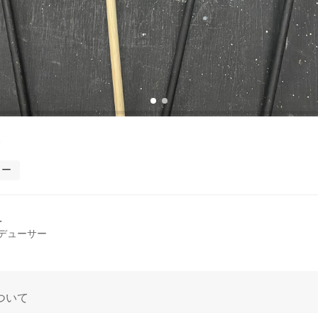
ュー
え
デューサー
ついて