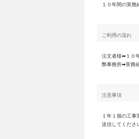
１０年間の実務
ご利用の流れ
注文者様➡１０
弊事務所➡実務
注意事項
１年１個の工事
送信してくださ