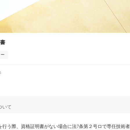
書
ュー
行
ついて
を行う際、資格証明書がない場合に法7条第２号ロで専任技術者